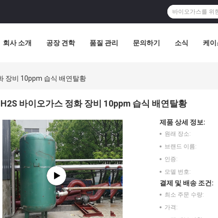
회사 소개
공장 견학
품질 관리
문의하기
소식
케이
화 장비 10ppm 습식 배연탈황
H2S 바이오가스 정화 장비 10ppm 습식 배연탈황
제품 상세 정보:
원래 장소:
브랜드 이름:
인증:
모델 번호:
결제 및 배송 조건:
최소 주문 수량:
가격: