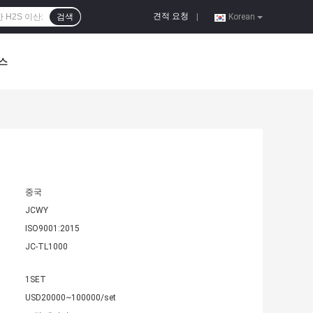
견적 요청
검색
|
Korean
스
중국
JCWY
ISO9001:2015
JC-TL1000
1SET
USD20000~100000/set