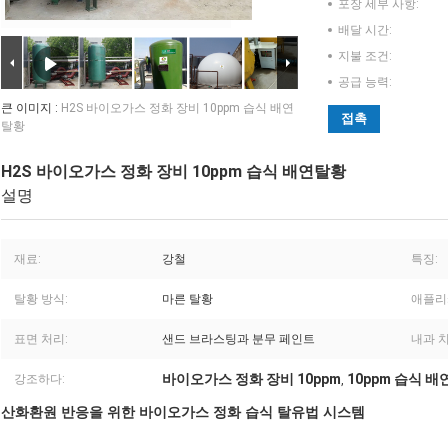
포장 세부 사항:
배달 시간:
지불 조건:
공급 능력:
큰 이미지 :
H2S 바이오가스 정화 장비 10ppm 습식 배연
접촉
탈황
H2S 바이오가스 정화 장비 10ppm 습식 배연탈황
설명
재료:
강철
특징:
탈황 방식:
마른 탈황
애플리
표면 처리:
샌드 브라스팅과 분무 페인트
내과 치
바이오가스 정화 장비 10ppm
10ppm 습식 
강조하다:
,
산화환원 반응을 위한 바이오가스 정화 습식 탈유법 시스템