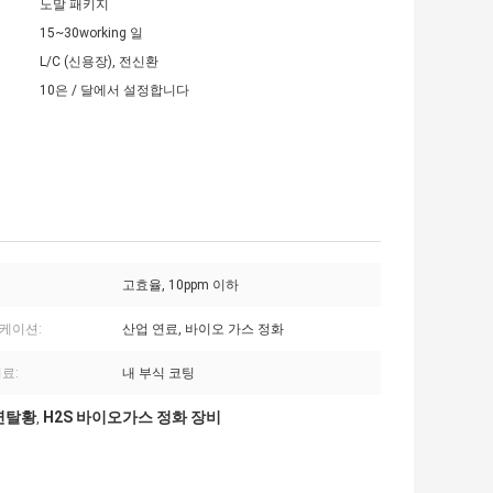
노말 패키지
15~30working 일
L/C (신용장), 전신환
10은 / 달에서 설정합니다
고효율, 10ppm 이하
케이션:
산업 연료, 바이오 가스 정화
료:
내 부식 코팅
배연탈황
H2S 바이오가스 정화 장비
,