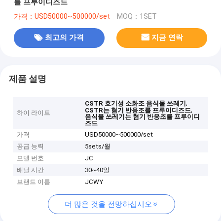
를 프루이디즈드
가격：USD50000~500000/set
MOQ：1SET
최고의 가격
지금 연락
제품 설명
,
CSTR 호기성 소화조 음식물 쓰레기
,
CSTR는 혐기 반응조를 프루이디즈드
하이 라이트
음식물 쓰레기는 혐기 반응조를 프루이디
즈드
가격
USD50000~500000/set
공급 능력
5sets/월
모델 번호
JC
배달 시간
30~40일
브랜드 이름
JCWY
더 많은 것을 전망하십시오