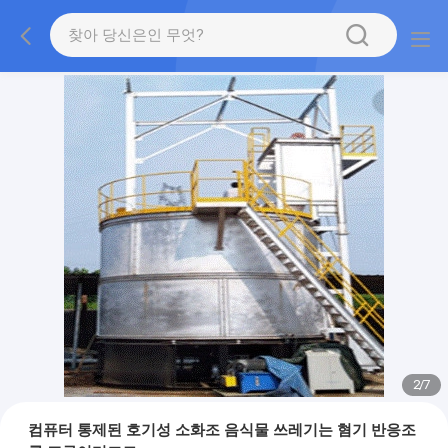
2
/
7
컴퓨터 통제된 호기성 소화조 음식물 쓰레기는 혐기 반응조