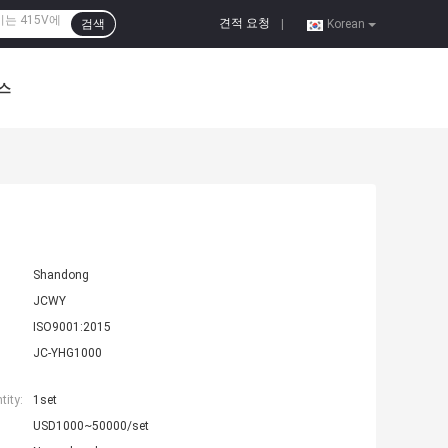
견적 요청
검색
|
Korean
스
Shandong
JCWY
ISO9001:2015
JC-YHG1000
ity:
1set
USD1000~50000/set